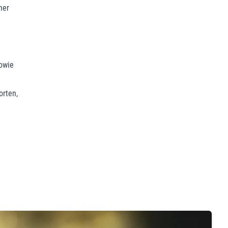
ner
owie
orten,