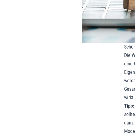
Schön
Die W
eine 
Eigen
werde
Gesam
wirkt
Tipp:
sollt
ganz 
Moder