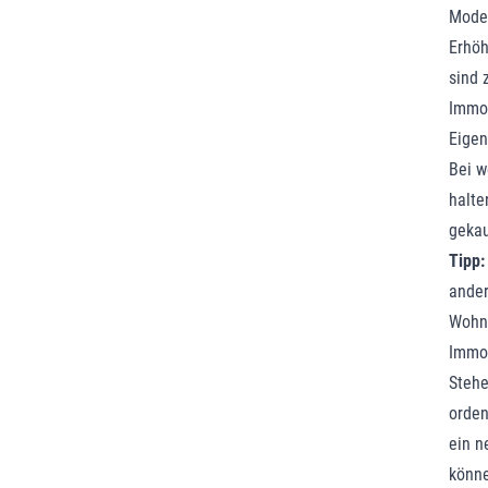
Moder
Erhöh
sind 
Immob
Eigen
Bei w
halte
gekau
Tipp:
ander
Wohne
Immob
Stehe
orden
ein n
könne