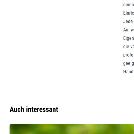
einen
Einri
Jede 
Am wi
Eigen
die v
profe
geeig
Handw
Auch interessant