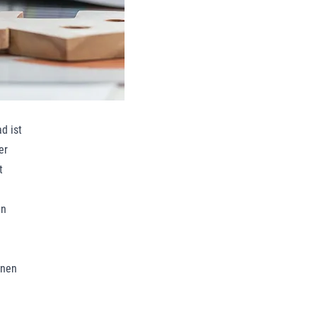
d ist
er
t
en
inen