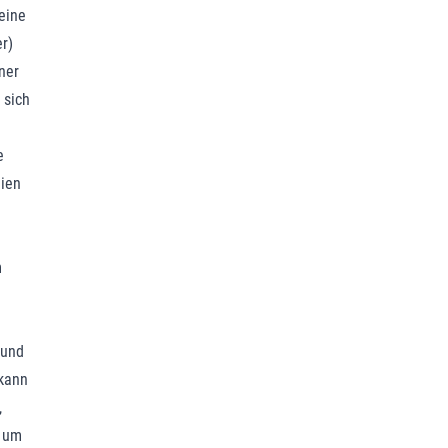
eine
r)
ner
 sich
e
lien
m
 und
 kann
,
h um