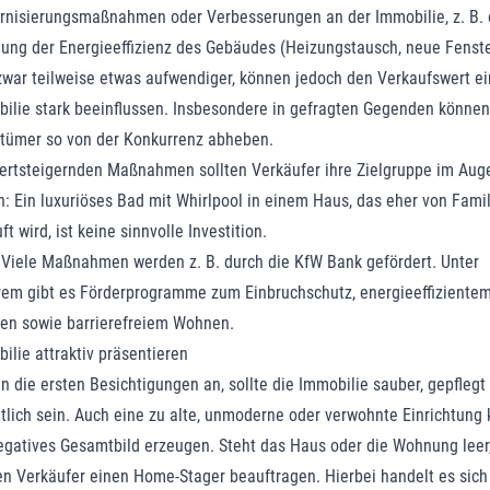
nisierungsmaßnahmen oder Verbesserungen an der Immobilie, z. B. 
ung der Energieeffizienz des Gebäudes (Heizungstausch, neue Fenste
zwar teilweise etwas aufwendiger, können jedoch den Verkaufswert ei
ilie stark beeinflussen. Insbesondere in gefragten Gegenden können
tümer so von der Konkurrenz abheben.
ertsteigernden Maßnahmen sollten Verkäufer ihre Zielgruppe im Aug
n: Ein luxuriöses Bad mit Whirlpool in einem Haus, das eher von Fami
ft wird, ist keine sinnvolle Investition.
Viele Maßnahmen werden z. B. durch die KfW Bank gefördert. Unter
em gibt es Förderprogramme zum Einbruchschutz, energieeffiziente
n sowie barrierefreiem Wohnen.
ilie attraktiv präsentieren
n die ersten Besichtigungen an, sollte die Immobilie sauber, gepflegt
tlich sein. Auch eine zu alte, unmoderne oder verwohnte Einrichtung
egatives Gesamtbild erzeugen. Steht das Haus oder die Wohnung leer
n Verkäufer einen Home-Stager beauftragen. Hierbei handelt es sic