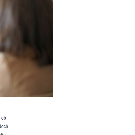
 ob
edoch
die