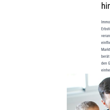
hi
Immob
Erbst
veran
einfl
Markt
berät
den G
einhe