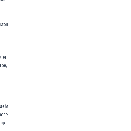
ßteil
t er
rbe,
steht
ache,
sogar