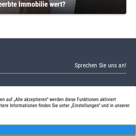
geerbte Immobilie wert?
Sprechen Sie uns an!
post@laureo.de
+49 911 2525990