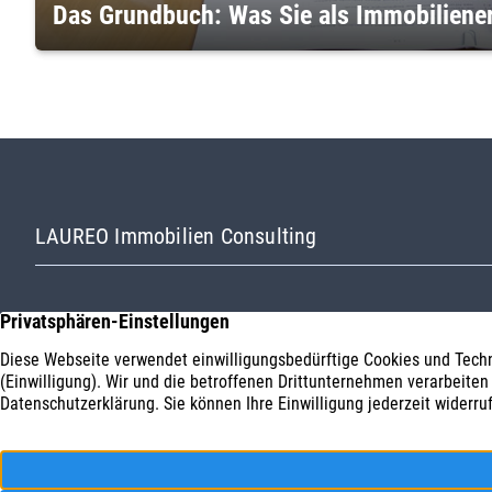
Das Grundbuch: Was Sie als Immobiliener
LAUREO Immobilien Consulting
Wir sind Ihr kompetenter Ansprechpartner
rund um den Ankauf von
entwicklungsfähigen Wohnungen, Häusern,
Anlageobjekten und Grundstücken in
Nürnberg und am Bodensee. Überzeugen Sie