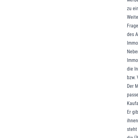
zu ei
Weite
Frage
des A
Immob
Neben
Immob
die I
bzw. 
Der M
passe
Kaufa
Er gi
ihnen
steht
die Ü