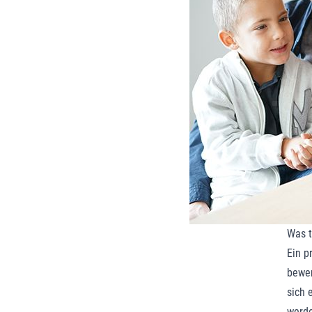
Was t
Ein p
bewer
sich 
werde