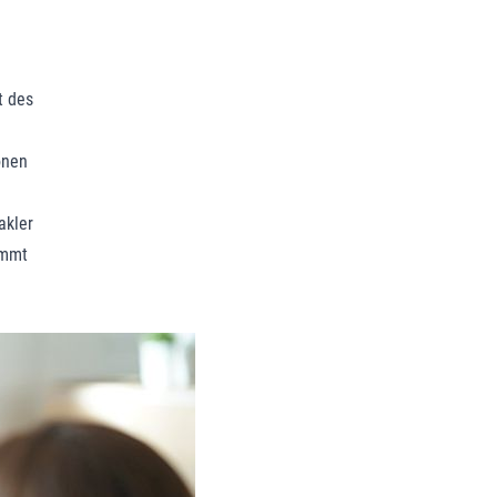
t des
onen
akler
immt