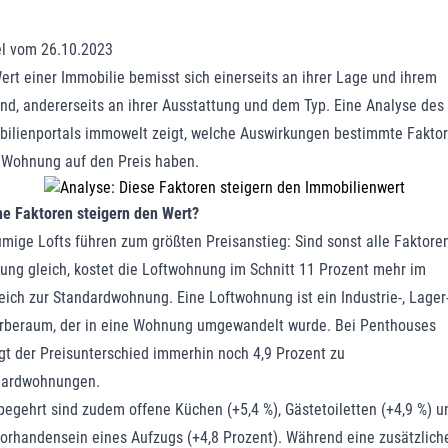
el vom 26.10.2023
ert einer Immobilie bemisst sich einerseits an ihrer Lage und ihrem
nd, andererseits an ihrer Ausstattung und dem Typ. Eine Analyse des
ilienportals immowelt zeigt, welche Auswirkungen bestimmte Fakto
 Wohnung auf den Preis haben.
e Faktoren steigern den Wert?
mige Lofts führen zum größten Preisanstieg: Sind sonst alle Faktore
ng gleich, kostet die Loftwohnung im Schnitt 11 Prozent mehr im
eich zur Standardwohnung. Eine Loftwohnung ist ein Industrie-, Lager
beraum, der in eine Wohnung umgewandelt wurde. Bei Penthouses
gt der Preisunterschied immerhin noch 4,9 Prozent zu
dardwohnungen.
begehrt sind zudem offene Küchen (+5,4 %), Gästetoiletten (+4,9 %) u
orhandensein eines Aufzugs (+4,8 Prozent). Während eine zusätzlich