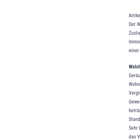
Artik
Der W
Zusta
Immob
einer
Welch
Geräu
Wohnu
Vergl
Gewer
beträ
Stan
Sehr 
das V