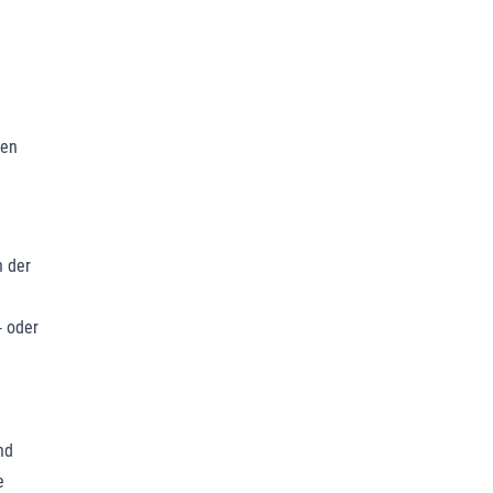
ren
n der
- oder
nd
e